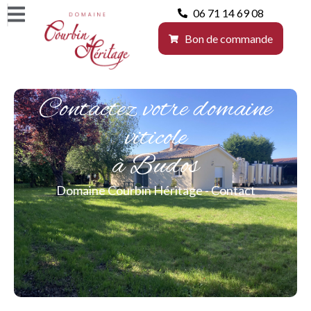
06 71 14 69 08
Bon de commande
Contactez votre domaine
viticole
à Budos
Domaine Courbin Héritage
-
Contact